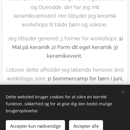
og Dueodde, der har jeg mit
keramikværksted. Her tilbyder jeg keramik
workshops til både børn og voksne.
Jeg tilbyder generelt 3 former for workshops.
1)
Mal på keramik 2) Form dit eget keramik 3)
keramikevent.
Udover dette afholder jeg løbende henover året
workshops som:
1) Sommercamp for børn i juni,
juli og August. 2) Forløb for voksne i efteråret
og 3) Julegaveværksted til sidst på året.
Dette websted bruger cookies for at sikre en korrekt
funktion, sikkerhed og for at give dig den bedst mulige
brugeroplevelse.
OBS: Hjemmesiden er under opbygning og
Accepter kun nødvendige
Accepter alle